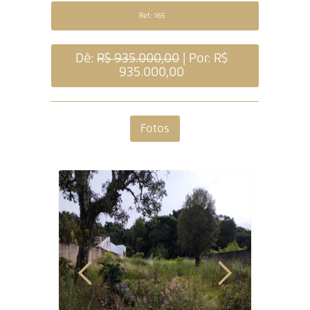
Ref.: 165
Dê:
R$ 935.000,00
| Por: R$
935.000,00
Fotos