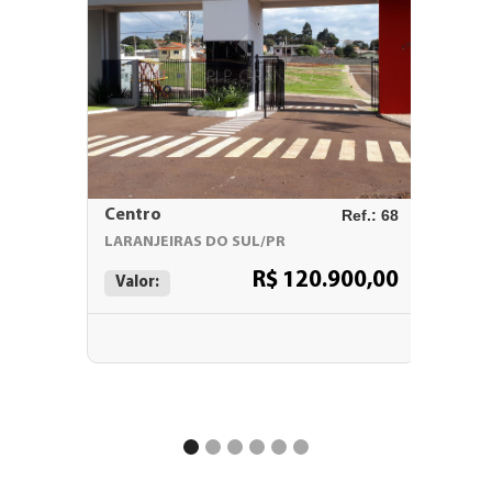
Centro
Ref.: 68
Centro
LARANJEIRAS DO SUL/PR
LARANJ
R$ 120.900,00
Valor:
Valor: