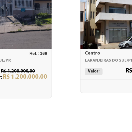
Ref.: 166
Centro
UL/PR
LARANJEIRAS DO SUL/P
R$
:
R$ 1.200.000,00
Valor:
R$ 1.200.000,00
r: