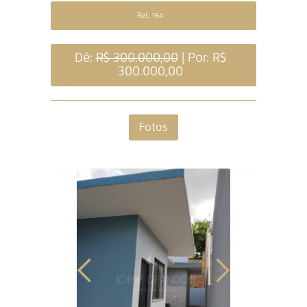
Ref.: 164
Dê:
R$ 300.000,00
| Por: R$
300.000,00
Fotos