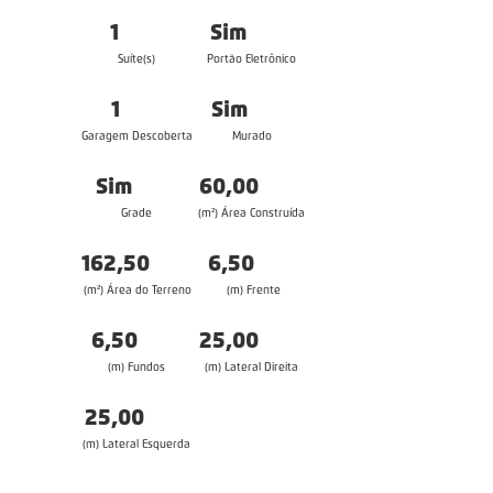
1
Sim
Suíte(s)
Portão Eletrônico
1
Sim
Garagem Descoberta
Murado
Sim
60,00
Grade
(m²) Área Construída
162,50
6,50
(m²) Área do Terreno
(m) Frente
6,50
25,00
(m) Fundos
(m) Lateral Direita
25,00
(m) Lateral Esquerda