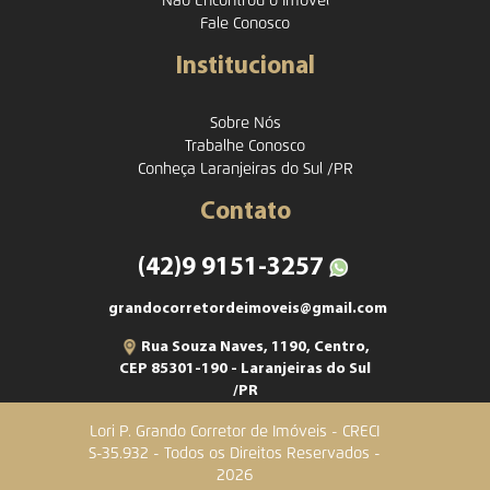
Não Encontrou o Imóvel
Fale Conosco
Institucional
Sobre Nós
Trabalhe Conosco
Conheça Laranjeiras do Sul /PR
Contato
(42)9 9151-3257
grandocorretordeimoveis@gmail.com
Rua Souza Naves, 1190, Centro,
CEP 85301-190 - Laranjeiras do Sul
/PR
Lori P. Grando Corretor de Imóveis - CRECI
S-35.932 - Todos os Direitos Reservados -
2026